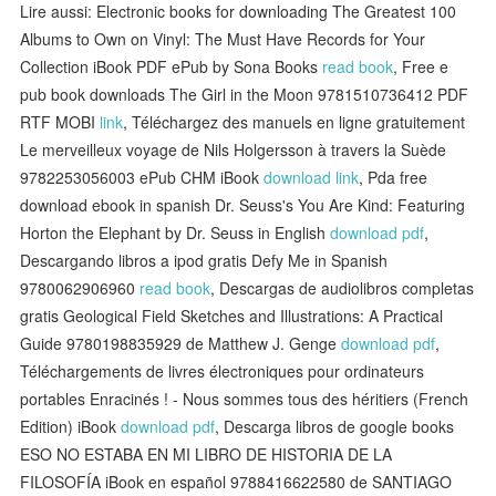
Lire aussi: Electronic books for downloading The Greatest 100
Albums to Own on Vinyl: The Must Have Records for Your
Collection iBook PDF ePub by Sona Books
read book
, Free e
pub book downloads The Girl in the Moon 9781510736412 PDF
RTF MOBI
link
, Téléchargez des manuels en ligne gratuitement
Le merveilleux voyage de Nils Holgersson à travers la Suède
9782253056003 ePub CHM iBook
download link
, Pda free
download ebook in spanish Dr. Seuss's You Are Kind: Featuring
Horton the Elephant by Dr. Seuss in English
download pdf
,
Descargando libros a ipod gratis Defy Me in Spanish
9780062906960
read book
, Descargas de audiolibros completas
gratis Geological Field Sketches and Illustrations: A Practical
Guide 9780198835929 de Matthew J. Genge
download pdf
,
Téléchargements de livres électroniques pour ordinateurs
portables Enracinés ! - Nous sommes tous des héritiers (French
Edition) iBook
download pdf
, Descarga libros de google books
ESO NO ESTABA EN MI LIBRO DE HISTORIA DE LA
FILOSOFÍA iBook en español 9788416622580 de SANTIAGO