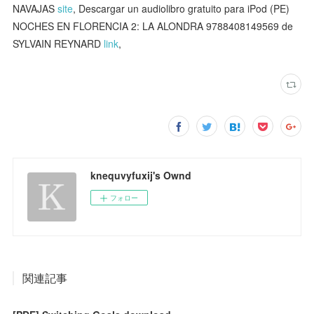
NAVAJAS
site
, Descargar un audiolibro gratuito para iPod (PE)
NOCHES EN FLORENCIA 2: LA ALONDRA 9788408149569 de
SYLVAIN REYNARD
link
,
knequvyfuxij's Ownd
フォロー
関連記事