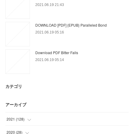
2021.06.19 21:43
DOWNLOAD [PDF] {EPUB} Paralleled Bond
2021.06.19 05:16
Download PDF Bitter Falls
2021.06.19 05:14
カテゴリ
アーカイブ
2021
(
128
)
(
33
)
2020
(
28
)